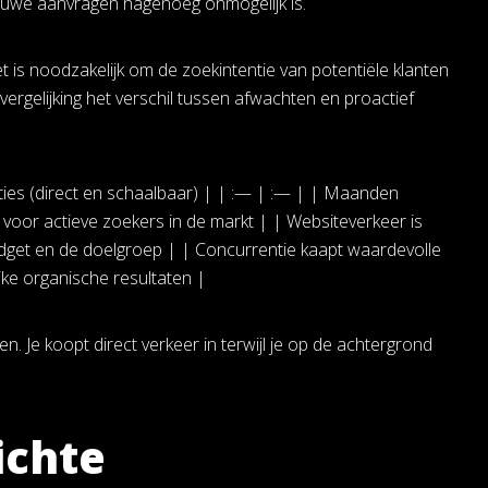
euwe aanvragen nagenoeg onmogelijk is.
Het is noodzakelijk om de zoekintentie van potentiële klanten
ergelijking het verschil tussen afwachten en proactief
ties (direct en schaalbaar) | | :— | :— | | Maanden
voor actieve zoekers in de markt | | Websiteverkeer is
budget en de doelgroep | | Concurrentie kaapt waardevolle
ke organische resultaten |
n. Je koopt direct verkeer in terwijl je op de achtergrond
ichte