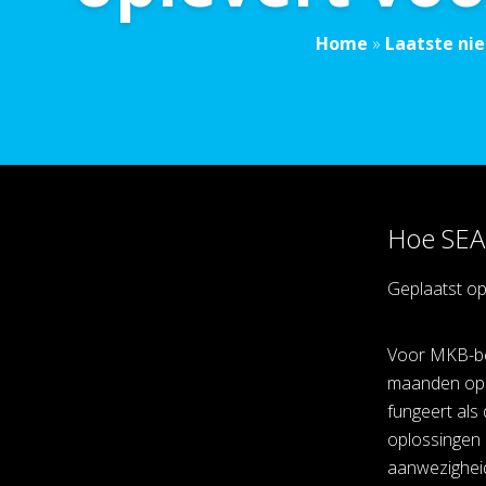
Home
»
Laatste ni
Hoe SEA-
Geplaatst o
Voor MKB-bedr
maanden op z
fungeert als
oplossingen 
aanwezighei