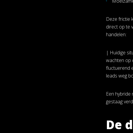
Moeizame 
Deze frictie 
direct op te
handelen:
| Huidige si
wachten op d
fluctuerend 
leads weg bo
Een hybride m
gestaag verd
De d