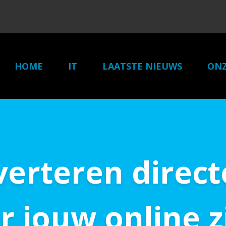
HOME
IT
LAATSTE NIEUWS
ONZ
erteren direct
r jouw online 