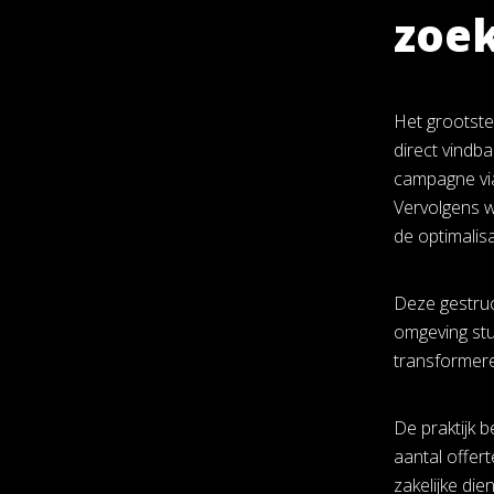
zoe
Het grootste
direct vindb
campagne via
Vervolgens 
de optimalis
Deze gestruc
omgeving st
transformere
De praktijk 
aantal offer
zakelijke di