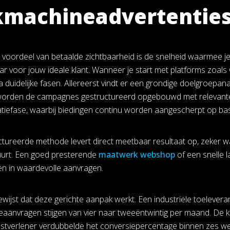
kmachineadvertentie
 voordeel van betaalde zichtbaarheid is de snelheid waarmee j
aar voor jouw ideale klant. Wanneer je start met platforms zoal
 duidelijke fasen. Allereerst vindt er een grondige doelgroepana
worden de campagnes gestructureerd opgebouwd met relevante 
atiefase, waarbij biedingen continu worden aangescherpt op basi
tureerde methode levert direct meetbaar resultaat op, zeker 
uurt. Een goed presterende
maatwerk webshop
of een snelle l
n in waardevolle aanvragen.
bewijst dat deze gerichte aanpak werkt. Een industriële toelever
teaanvragen stijgen van vier naar tweeëntwintig per maand. De ko
enstverlener verdubbelde het conversiepercentage binnen zes 