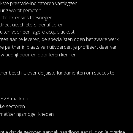
kste prestatie-indicatoren vastleggen.
eurig wordt gemeten.
ante extensies toevoegen.
ect uitschieters identificeren.
iten voor een lagere acquisitiekost.
rges aan te leveren; de specialisten doen het zware werk.
he partner in plaats van uitvoerder. Je profiteert daar van
w bedrijf door en door leren kennen.
er beschikt over de juiste fundamenten om succes te
e B2B-markten.
jke sectoren.
matiseringsmogelijkheden.
ntie dat de gekozen aanpak naadloos aansluit op je overige