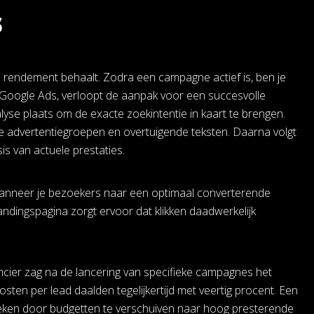
s
e rendement behaalt. Zodra een campagne actief is, ben je
s Google Ads, verloopt de aanpak voor een succesvolle
lyse plaats om de exacte zoekintentie in kaart te brengen.
advertentiegroepen en overtuigende teksten. Daarna volgt
s van actuele prestaties.
wanneer je bezoekers naar een optimaal converterende
andingspagina zorgt ervoor dat klikken daadwerkelijk
ancier zag na de lancering van specifieke campagnes het
sten per lead daalden tegelijkertijd met veertig procent. Een
weken door budgetten te verschuiven naar hoog presterende