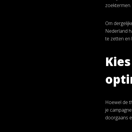
zoektermen.
Om dergelijk
Nederland han
te zetten en 
Kies
opt
Hoewel de the
je campagnes
doorgaans ee