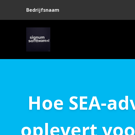
Bedrijfsnaam
Hoe SEA-adv
oplevert voo