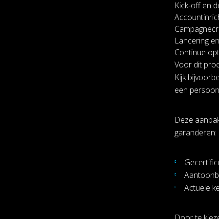
Kick-off en 
Accountinric
Campagnecrea
Lancering en 
Continue opt
Voor dit pro
Kijk bijvoorb
een persoonl
Deze aanpak
garanderen:
Gecertifi
Aantoonba
Actuele k
Door te kiez