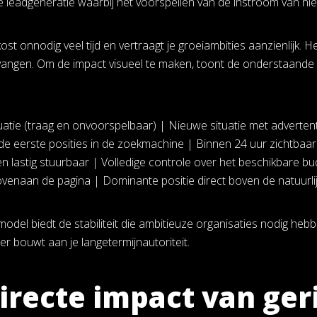
leadgeneratie waarbij het voorspellen van de instroom van ni
kost onnodig veel tijd en vertraagt je groeiambities aanzienlijk. 
 vangen. Om de impact visueel te maken, toont de onderstaande v
tuatie (traag en onvoorspelbaar) | Nieuwe situatie met adverten
e eerste posities in de zoekmachine | Binnen 24 uur zichtbaar 
en lastig stuurbaar | Volledige controle over het beschikbare 
venaan de pagina | Dominante positie direct boven de natuurlij
odel biedt de stabiliteit die ambitieuze organisaties nodig hebbe
er bouwt aan je langetermijnautoriteit.
irecte impact van ger