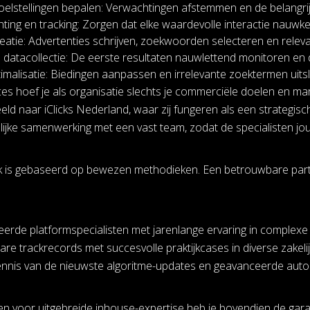
doelstellingen bepalen: Verwachtingen afstemmen en de belangrij
hting en tracking: Zorgen dat elke waardevolle interactie nauwk
tie: Advertenties schrijven, zoekwoorden selecteren en relev
datacollectie: De eerste resultaten nauwlettend monitoren en dir
imalisatie: Biedingen aanpassen en irrelevante zoektermen uitslu
ces hoef je als organisatie slechts je commerciële doelen en ma
eeld naar iClicks Nederland, waar zij fungeren als een strategisc
ijke samenwerking met een vast team, zodat de specialisten jou
 is gebaseerd op bewezen methodieken. Een betrouwbare partn
ceerde platformspecialisten met jarenlange ervaring in complex
re trackrecords met succesvolle praktijkcases in diverse zakeli
ennis van de nieuwste algoritme-updates en geavanceerde auto
en voor uitgebreide inhouse-expertise heb je bovendien de gara