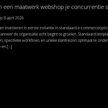
een maatwerk webshop je concurrentie sn
op
8 april 2026
ven investeren in eerste instantie in standaard e-commerceoplo
nneer de organisatie echt begint te groeien. Standaard templat
, specifieke workflows en unieke klantreizen optimaal te onderste
ie en […]