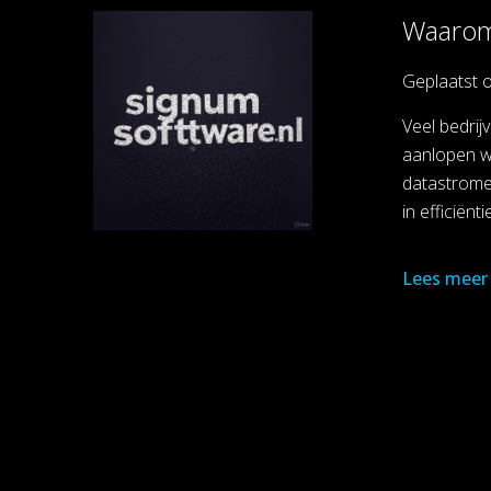
Waarom 
Geplaatst 
Veel bedrij
aanlopen wa
datastromen
in efficiënt
Lees meer