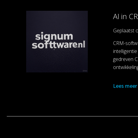
AI in C
Geplaatst 
CRM-softwar
intelligent
gedreven CR
ontwikkelin
Lees meer